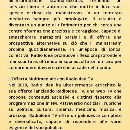
all'informazione standardizzata, fornendo un
servizio libero e autentico che mette in luce voci
spesso escluse dal mainstream. In un contesto
mediatico sempre più omologato, il circuito è
diventato un punto di riferimento per chi cerca una
controinformazione preziosa e coraggiosa, capace di
smascherare narrazioni parziali e di offrire una
prospettiva alternativa su ciò che il mainstream
propina quotidianamente. In un’epoca di ipnosi
collettiva, Radio Idea promuove riflessioni profonde e
mai scontate, offrendo ai suoi ascoltatori un faro per
comprendere davvero ciò che accade nel mondo.
L’Offerta Multimediale con RadioIdea TV
Nel 2019, Radio Idea ha ulteriormente arricchito la
sua offerta lanciando RadioIdea TV, una web TV che
propone contenuti esclusivi e distinti rispetto alla
programmazione in FM. Attraverso notiziari, rubriche
su politica, cultura, cinema, medicina, musica, e
oroscopi, RadioIdea TV offre un palinsesto completo
e diversificato, capace di rispondere alle varie
esigenze del suo pubblico.