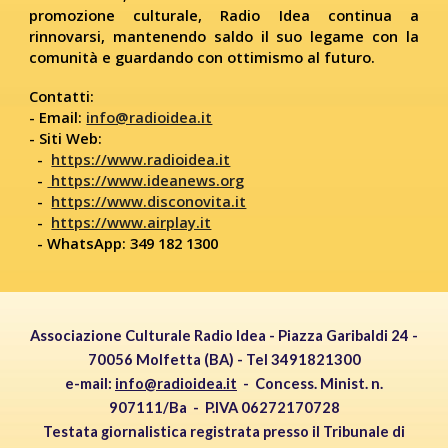
promozione culturale, Radio Idea continua a
rinnovarsi, mantenendo saldo il suo legame con la
comunità e guardando con ottimismo al futuro.
Contatti:
- Email:
info@radioidea.it
- Siti Web:
-
https://www.radioidea.it
-
https://www.ideanews.org
-
https://www.disconovita.it
-
https://www.airplay.it
- WhatsApp: 349 182 1300
Associazione Culturale Radio Idea - Piazza Garibaldi 24 -
70056 Molfetta (BA) - Tel 3491821300
e-mail:
info@radioidea.it
-
Concess
.
Minis
t.
n.
907111/Ba -
P.IVA
06272170728
Testata giornalistica registrata presso il Tribunale di